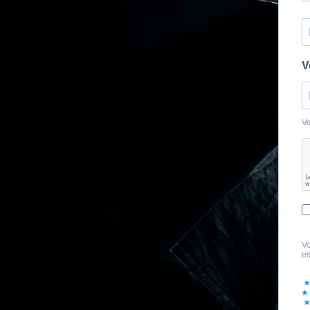
V
Ve
Vo
em