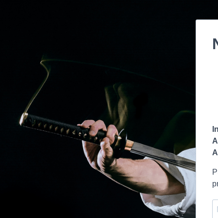
I
A
A
P
p